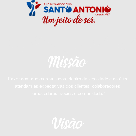
“Fazer com que os resultados, dentro da legalidade e da ética,
atendam as expectativas dos clientes, colaboradores,
fornecedores, sócios e comunidade.”