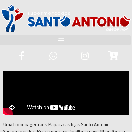
Uma homenagem aos Papais das lojas Santo Antonio
Supermercados. Buscamos suas familias e seus filhos fizeram