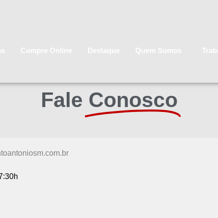
as
Compre Online
Destaque
Quem Somos
Trab
Fale
Conosco
toantoniosm.com.br
7:30h